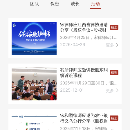
团队
保密
成长
活动
简介
承诺
故事
资讯
宋律师应江西省律协邀请
精选
分享《股权争议+股权财
产分割的税》
2026年4月25日，宋律师应江西省律师协会邀请，赴江西做《股权争议+股权财产分割的税》主题分享，与会律师百余人。
2026-04-26
更多
我所律师应邀讲授股东纠
精选
纷诉讼课程
2025年11月29日至30日，“股东纠纷诉讼技术与策略”第十七期实战训练营在上海顺利举行。
2025-12-01
更多
宋和顾律师应邀为农业银
精选
行义乌分行分享《股权财
产分割方案》
2025年11月18日，宋律师、顾律师应太平洋保险总部、中国农业银行浙江省分行与义乌市分行邀请，于义乌农行大厦分享《股权财产分割方案》。