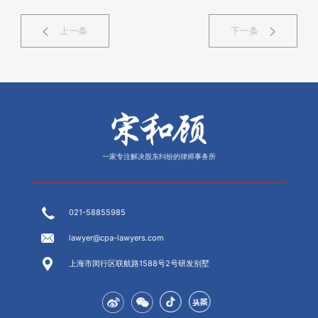
上一条
下一条
一家专注解决股东纠纷的律师事务所
021-58855985
lawyer@cpa-lawyers.com
上海市闵行区联航路1588号2号研发别墅